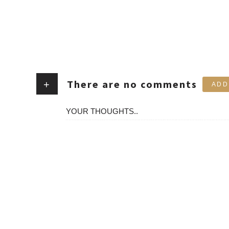
There are no comments
+
ADD