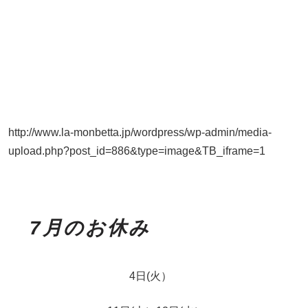
http://www.la-monbetta.jp/wordpress/wp-admin/media-
upload.php?post_id=886&type=image&TB_iframe=1
7月のお休み
4日(火）