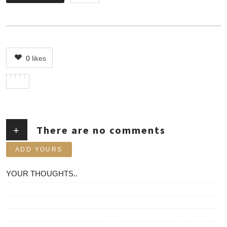
0
likes
There are no comments
+
ADD YOURS